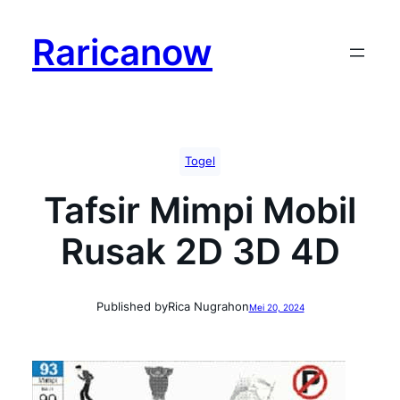
Lewati
ke
Raricanow
konten
Togel
Tafsir Mimpi Mobil
Rusak 2D 3D 4D
Published by
Rica Nugrah
on
Mei 20, 2024