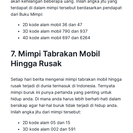
akan kehilangan beberapa uang. Inilah angka jitu yang
terdapat di dalam mimpi tersebut berdasarkan pendapat
dari Buku Mimpi:
2D kode alam mobil 36 dan 47
3D kode alam mobil 790 dan 937
4D kode alam mobil 697 dan 6264
7. Mimpi Tabrakan Mobil
Hingga Rusak
Setiap hari berita mengenai mimpi tabrakan mobil hingga
rusak terjadi di dunia termasuk di Indonesia. Ternyata
mimpi buruk ini punya pertanda yang penting untuk
hidup anda. Di mana anda harus lebih berhati-hati dalam
bersikap agar hal-hal buruk tidak terjadi di hidup anda.
Inilah angka jitu dari mimpi tersebut:
2D kode alam 05 dan 15
3D kode alam 002 dan 591