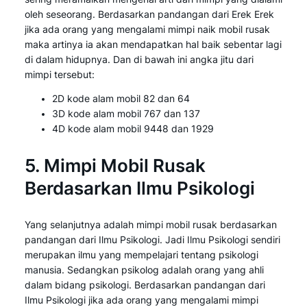
oleh seseorang. Berdasarkan pandangan dari Erek Erek
jika ada orang yang mengalami mimpi naik mobil rusak
maka artinya ia akan mendapatkan hal baik sebentar lagi
di dalam hidupnya. Dan di bawah ini angka jitu dari
mimpi tersebut:
2D kode alam mobil 82 dan 64
3D kode alam mobil 767 dan 137
4D kode alam mobil 9448 dan 1929
5. Mimpi Mobil Rusak
Berdasarkan Ilmu Psikologi
Yang selanjutnya adalah mimpi mobil rusak berdasarkan
pandangan dari Ilmu Psikologi. Jadi Ilmu Psikologi sendiri
merupakan ilmu yang mempelajari tentang psikologi
manusia. Sedangkan psikolog adalah orang yang ahli
dalam bidang psikologi. Berdasarkan pandangan dari
Ilmu Psikologi jika ada orang yang mengalami mimpi