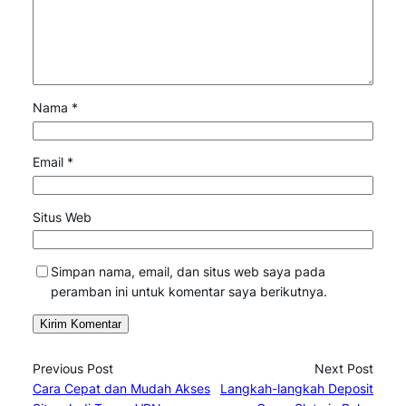
Nama
*
Email
*
Situs Web
Simpan nama, email, dan situs web saya pada
peramban ini untuk komentar saya berikutnya.
Previous Post
Next Post
Cara Cepat dan Mudah Akses
Langkah-langkah Deposit