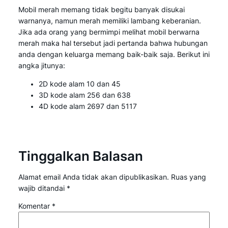
Mobil merah memang tidak begitu banyak disukai
warnanya, namun merah memiliki lambang keberanian.
Jika ada orang yang bermimpi melihat mobil berwarna
merah maka hal tersebut jadi pertanda bahwa hubungan
anda dengan keluarga memang baik-baik saja. Berikut ini
angka jitunya:
2D kode alam 10 dan 45
3D kode alam 256 dan 638
4D kode alam 2697 dan 5117
Tinggalkan Balasan
Alamat email Anda tidak akan dipublikasikan.
Ruas yang
wajib ditandai
*
Komentar
*