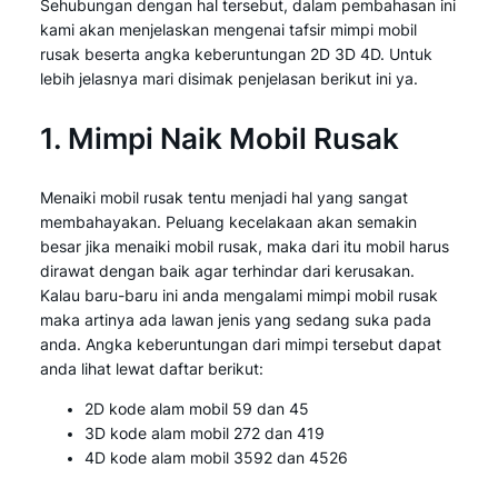
Sehubungan dengan hal tersebut, dalam pembahasan ini
kami akan menjelaskan mengenai tafsir mimpi mobil
rusak beserta angka keberuntungan 2D 3D 4D. Untuk
lebih jelasnya mari disimak penjelasan berikut ini ya.
1. Mimpi Naik Mobil Rusak
Menaiki mobil rusak tentu menjadi hal yang sangat
membahayakan. Peluang kecelakaan akan semakin
besar jika menaiki mobil rusak, maka dari itu mobil harus
dirawat dengan baik agar terhindar dari kerusakan.
Kalau baru-baru ini anda mengalami mimpi mobil rusak
maka artinya ada lawan jenis yang sedang suka pada
anda. Angka keberuntungan dari mimpi tersebut dapat
anda lihat lewat daftar berikut:
2D kode alam mobil 59 dan 45
3D kode alam mobil 272 dan 419
4D kode alam mobil 3592 dan 4526