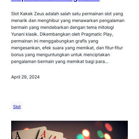
Slot Kakek Zeus adalah salah satu permainan slot yang
menarik dan menghibur yang menawarkan pengalaman
bermain yang mendebarkan dengan tema mitologi
Yunani klasik. Dikembangkan oleh Pragmatic Play,
permainan ini menggabungkan grafis yang
mengesankan, efek suara yang memikat, dan fitur-fitur
bonus yang menguntungkan untuk menciptakan
pengalaman bermain yang memikat bagi para…
April 29, 2024
Slot