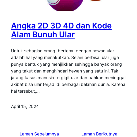
Angka 2D 3D 4D dan Kode
Alam Bunuh Ular
Untuk sebagian orang, bertemu dengan hewan ular
adalah hal yang menakutkan. Selain berbisa, ular juga
punya bentuk yang menjijikkan sehingga banyak orang
yang takut dan menghindari hewan yang satu ini. Tak
jarang kasus manusia tergigit ular dan bahkan meninggal
akibat bisa ular terjadi di berbagai belahan dunia. Karena
hal tersebut,…
April 15, 2024
Laman Sebelumnya
Laman Berikutnya