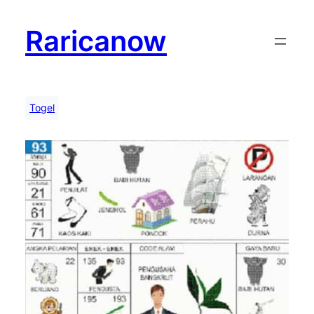
Lewati
ke
Raricanow
konten
Togel